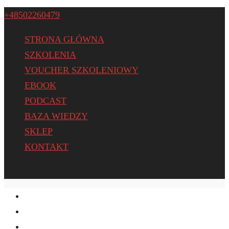
+48502260479
STRONA GŁÓWNA
SZKOLENIA
VOUCHER SZKOLENIOWY
EBOOK
PODCAST
BAZA WIEDZY
SKLEP
KONTAKT